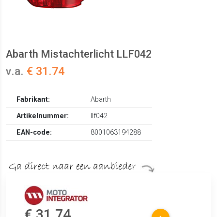
Abarth Mistachterlicht LLF042
v.a.
€ 31.74
Fabrikant:
Abarth
Artikelnummer:
llf042
EAN-code:
8001063194288
€ 31.74