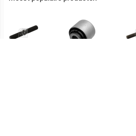
€ 3.61
€ 5.07
Stelbout
Ophanging, spoorstang
Schro
LEMFÖRDER,
BILS
Inbouwplaats: Aan beide
Voora
zijden: , u.a. für VW, Audi,
Seat, Skoda