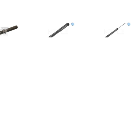
€ 5.14
€ 4.72
€ 4.7
ef, wieluitlijning FEBI
Spoorstangeind
Spoorstan
TEIN, Inbouwplaats:
s links, u.a. für Audi,
VW