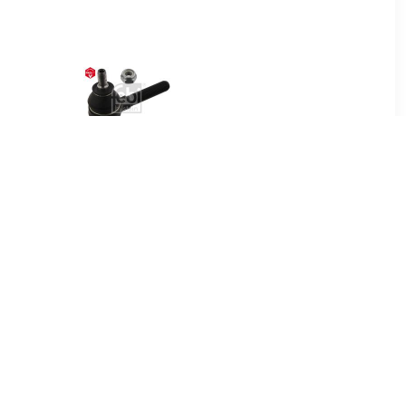
2
€ 5.22
geind
Stuurkogel 01712