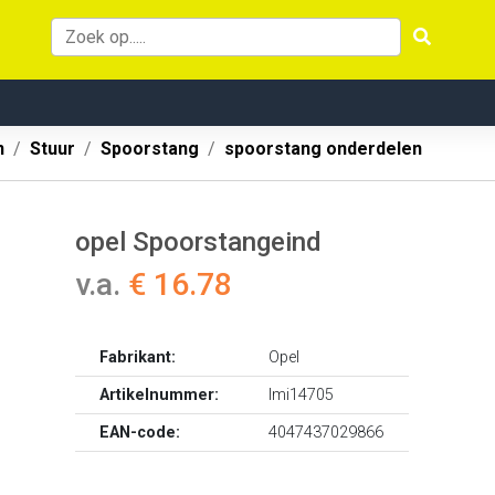
n
Stuur
Spoorstang
spoorstang onderdelen
opel Spoorstangeind
v.a.
€ 16.78
Fabrikant:
Opel
Artikelnummer:
lmi14705
EAN-code:
4047437029866