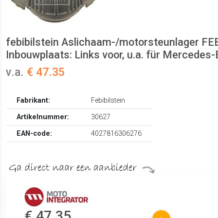
febibilstein Aslichaam-/motorsteunlager FE
Inbouwplaats: Links voor, u.a. für Mercedes
v.a.
€ 47.35
Fabrikant:
Febibilstein
Artikelnummer:
30627
EAN-code:
4027816306276
€ 47.35