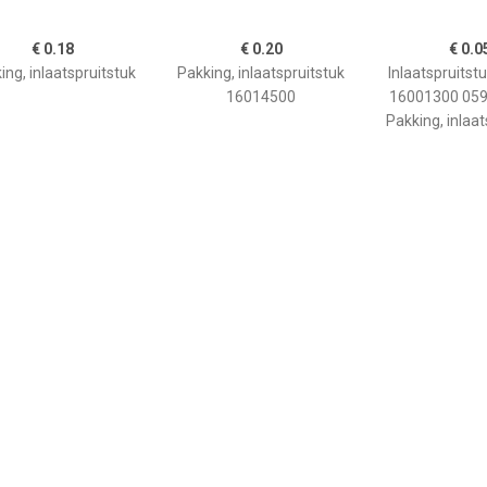
€ 0.18
€ 0.20
€ 0.0
ing, inlaatspruitstuk
Pakking, inlaatspruitstuk
Inlaatspruitst
16014500
16001300 05
Pakking, inlaat
€ 2.79
€ 21.57
€ 2.1
ing, inlaatspruitstuk
Pakkingsset,
Inlaatspruitst
G, u.a. für VW, Skoda,
inlaatspruitstuk ELRING,
BMW 888
Audi, Seat
u.a. für BMW, Opel, Land
11611717259
Rover
Pakking, inlaat