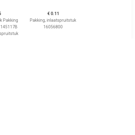
5
€ 0.11
uk Pakking
Pakking, inlaatspruitstuk
9145117B
16056800
spruitstuk
5
€ 1.00
uk Pakking
Pakking, inlaatspruitstuk
.605
16072400
,1717259
spruitstuk