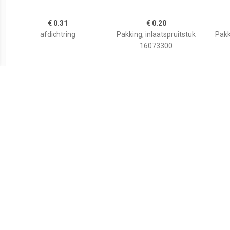
€ 0.31
€ 0.20
afdichtring
Pakking, inlaatspruitstuk
Pakk
16073300
€ 0.36
€ 0.25
Inlaatspruitstuk Pakking
Afdichtring
Pakk
MERCEDES-BENZ 915.769
ELRIN
6041410160 Pakking,
inlaatspruitstuk