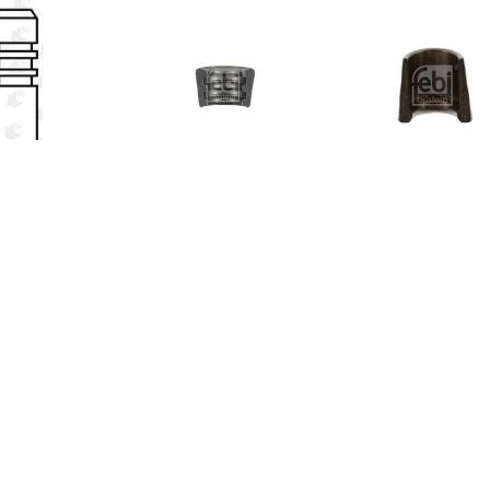
€ 6.48
€ 0.64
€ 0.7
Klep V95040
Klepkeilborging FEBI
Klepkeilborg
BILSTEIN, u.a. für VW, Audi,
BILSTEIN, u.a.
Ford, BMW, Volvo, Seat
Vauxhall, Dae
€ 1.01
€ 6.58
€ 8.6