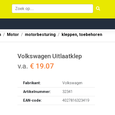
n
Motor
motorbesturing
kleppen, toebehoren
Volkswagen Uitlaatklep
v.a.
€ 19.07
Fabrikant:
Volkswagen
Artikelnummer:
32341
EAN-code:
4027816323419