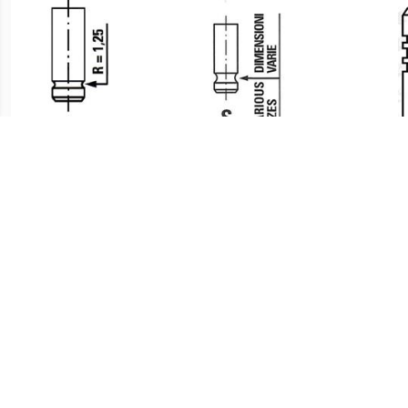
€ 4.40
€ 5.57
Inlaatklep
Inlaatklep
€ 6.76
€ 1.14