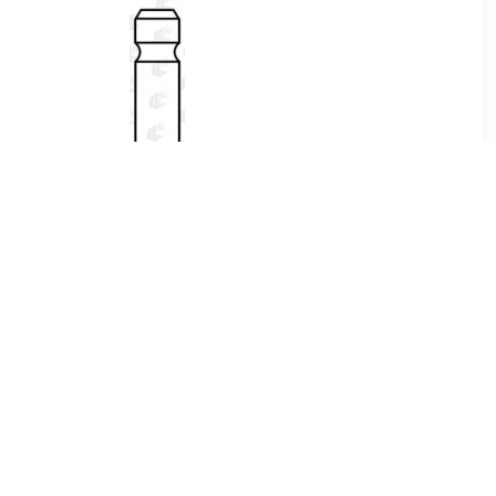
4
€ 6.99
ing FEBI
Klep V94202
 für Opel,
woo, Volvo
5
€ 8.54