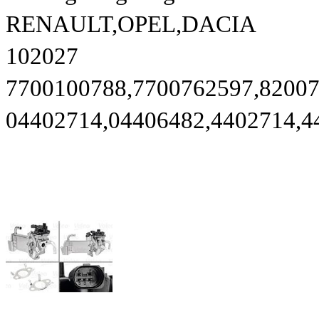
RENAULT,OPEL,DACIA
102027
7700100788,7700762597,8200
04402714,04406482,4402714,4