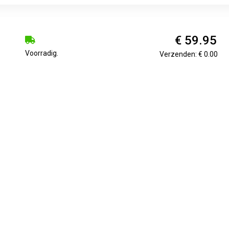
€ 59.95
Voorradig.
Verzenden: € 0.00
cht tot 3 tonMet ventiel tegen overbelastingMet beschermingsv
racht: 3 tKleur: RoodInhoud: 1 stuksMin. werkhoogte: 195 mmS