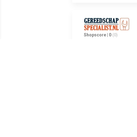
Shopscore | 0
(0)
Bijzondere kenmerkenDraagkra
keurmerk.SpecificatiesDraagk
Meest populaire producten