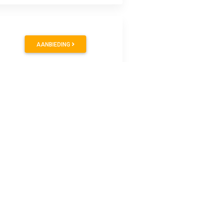
AANBIEDING
entiel tegen overbelastingGS-
laghoogte: 185 mmWerkhoogte (max.): 380 mm