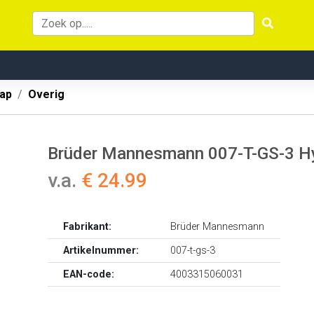
ap
Overig
Brüder Mannesmann 007-T-GS-3 Hyd
v.a.
€ 24.99
Fabrikant:
Brüder Mannesmann
Artikelnummer:
007-t-gs-3
EAN-code:
4003315060031