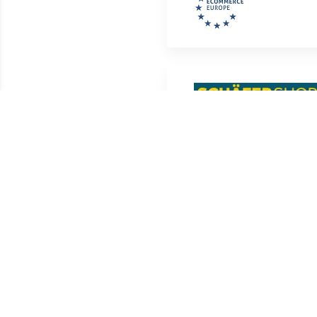
Shopscore | 0
(0)
Standaard meegeleverd1x Inbu
Stiftsleutel met dwarsgreep (
150mm1x Inbus Stiftsleutel m
werkbankhouder, 7-delig.Scha
momenten moeiteloos over te 
opgedrukt.