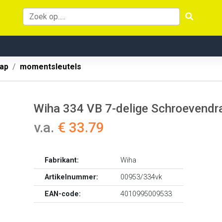
ap
momentsleutels
Wiha 334 VB 7-delige Schroevendra
v.a.
€ 33.79
Fabrikant:
Wiha
Artikelnummer:
00953/334vk
EAN-code:
4010995009533