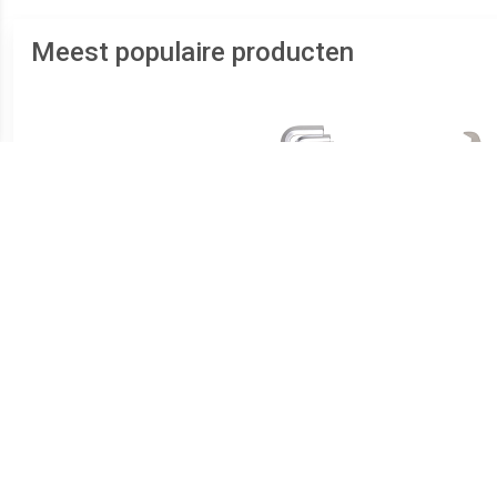
Meest populaire producten
€ 14.99
€ 15.73
Bahco 8070 80-serie
Beta 96/SC9 9-delige
Verstelbare moersleutel -
Inbussleutelset - 10mm
S
19mm - 155mm