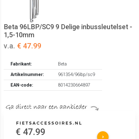
Beta 96LBP/SC9 9 Delige inbussleutelset -
1,5-10mm
v.a.
€ 47.99
Fabrikant:
Beta
Artikelnummer:
961354/96lbp/sc9
EAN-code:
8014230664897
€ 47.99