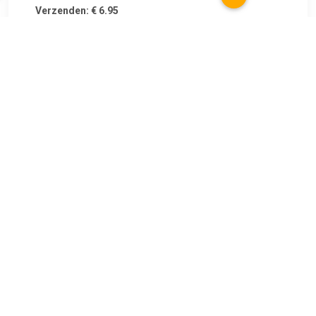
Verzenden: € 6.95
2
€ 47.99
Verzenden: € 6.95
Voorradig.
€ 50.99
Verzenden: € 0.00
Voorradig.