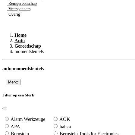
Remgereedschap
Veerspanners
Overig
Home
Auto
Gereedschap
momentsleutels
auto momentsleutels
Merk:
Filter op een Merk
Alarm Werkzeuge
AOK
APA
bahco
Bernstein
Bernstein Tools for Electronics