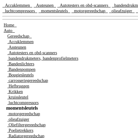
Accuklemmen
Assteunen
Autotesters en obd-scanners
bandendrukme
luchtcompressors
momentsleutels
motorgereedschap
olieafzuiger
O
Home
Auto
Gereedschap
Accuklemmen
Assteunen
Autotesters en obd-scanners
bandendrukmeters, bandenprofielmeters
Bandenlichters
Bandenpompen
Bougiesleutels
carrosseriegereedschap
Hefbruggen
Krikken
kruissleutel
luchtcompressors
momentsleutels
motorgereedschap
olieafzuiger
Oliefiltergereedschap
Poelietrekkers
Radiatorgereedschap