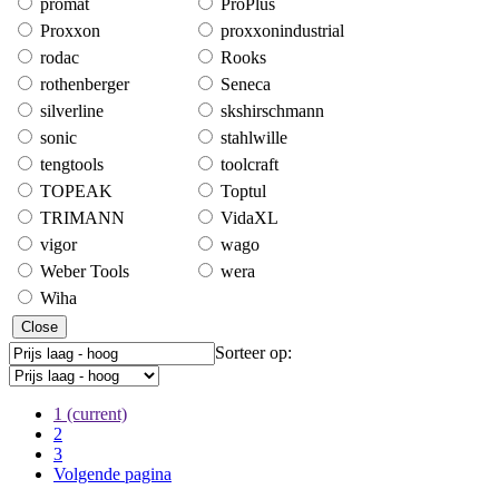
promat
ProPlus
Proxxon
proxxonindustrial
rodac
Rooks
rothenberger
Seneca
silverline
skshirschmann
sonic
stahlwille
tengtools
toolcraft
TOPEAK
Toptul
TRIMANN
VidaXL
vigor
wago
Weber Tools
wera
Wiha
Close
Sorteer op:
1
(current)
2
3
Volgende pagina