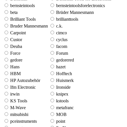
bernsteintools
bernsteintoolsforelectronics
beta
Brüder Mannesmann
Brilliant Tools
brillianttools
Bruder Mannesmann
c.k.
Carpoint
cimco
Custor
cyclus
Deuba
facom
Force
Forum
gedore
gedorered
Hans
hazet
HBM
Hofftech
HP Autozubehör
Huismerk
Ifm Electronic
Ironside
irwin
knipex
KS Tools
kstools
M-Wave
metafranc
mitsubishi
MOB
pceinstruments
point