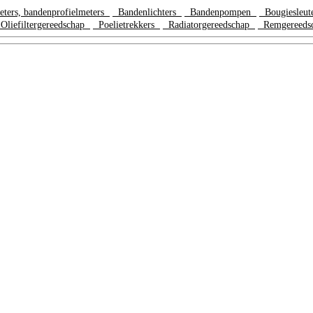
ters, bandenprofielmeters
Bandenlichters
Bandenpompen
Bougiesleut
liefiltergereedschap
Poelietrekkers
Radiatorgereedschap
Remgereeds