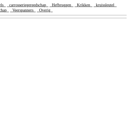
els
carrosseriegereedschap
Hefbruggen
Krikken
kruissleutel
chap
Veerspanners
Overig