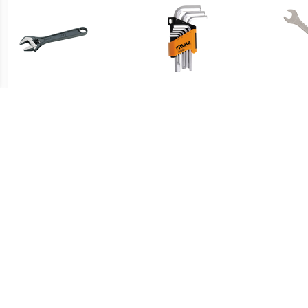
€ 14.99
€ 15.73
Bahco 8070 80-serie
Beta 96/SC9 9-delige
Verstelbare moersleutel -
Inbussleutelset - 10mm
S
19mm - 155mm
€ 10.95
€ 11.99