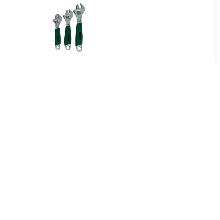
95
€ 22.99
 torx tx20
Brüder Mannesmann
19880 3-delige
verstelbare
Moersleutelset
99
€ 12.99