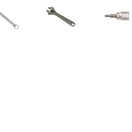
€ 15.99
€ 19.99
€ 10.
Cyclus Ring en
Bahco 8071 80-serie
Cyclus rateldop
teeksleutel 17mm
Verstelbare moersleutel -
3/8
27mm - 205mm
€ 14.99
€ 10.95
€ 20.