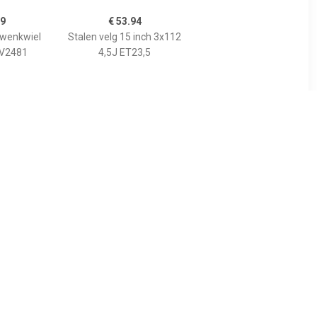
99
€ 53.94
Zwenkwiel
Stalen velg 15 inch 3x112
r V2481
4,5J ET23,5
88
€ 51.45
n 5960 14
Stalen velg 14 inch 4x100
5J ET39