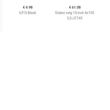
€ 4.98
€ 61.08
6315 Black
Stalen velg 14 inch 4x100
5,5J ET45
€ 37.82
€ 53.86
Stalen velg KRONPRINZ
Stalen velg 13 inch 4x100
Stale
VO 513015
4J ET40