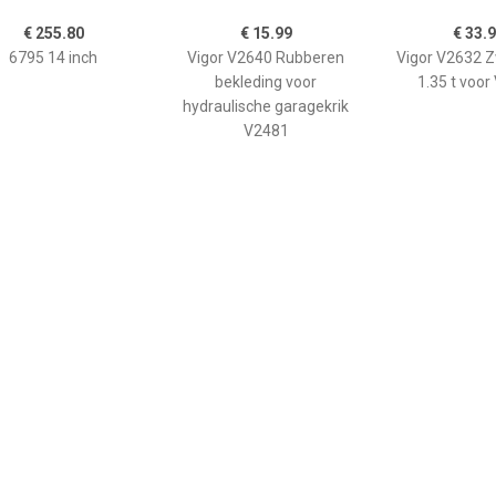
€ 255.80
€ 15.99
€ 33.
6795 14 inch
Vigor V2640 Rubberen
Vigor V2632 
bekleding voor
1.35 t voo
hydraulische garagekrik
V2481
€ 53.88
€ 53.57
€ 43.
n velg 14 inch 4x100
Stalen velg 14 inch 4x100
Stalen velge
5,5J ET40
5,5J ET45
inch