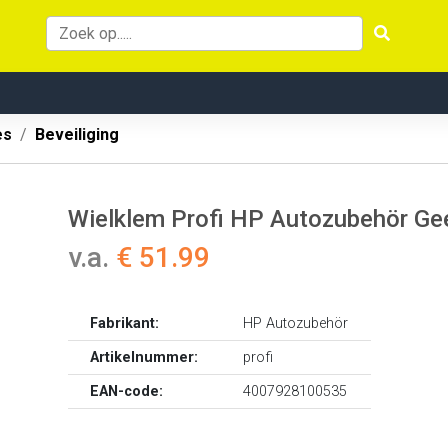
es
Beveiliging
Wielklem Profi HP Autozubehör Ge
v.a.
€ 51.99
Fabrikant:
HP Autozubehör
Artikelnummer:
profi
EAN-code:
4007928100535