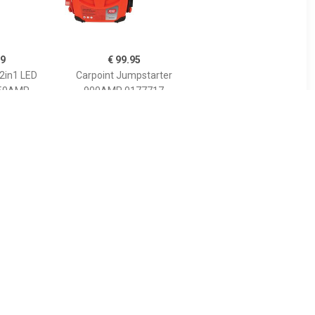
99
€ 99.95
2in1 LED
Carpoint Jumpstarter
250AMP
900AMP 0177717