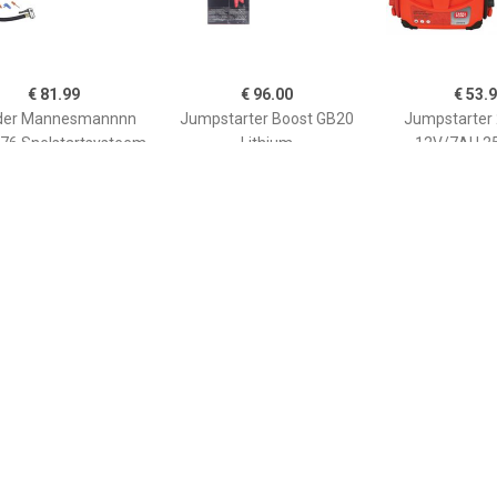
€ 81.99
€ 96.00
€ 53.
der Mannesmannnn
Jumpstarter Boost GB20
Jumpstarter 
76 Snelstartsysteem
Lithium
12V/7AH 
rthulpstroom: 300 A