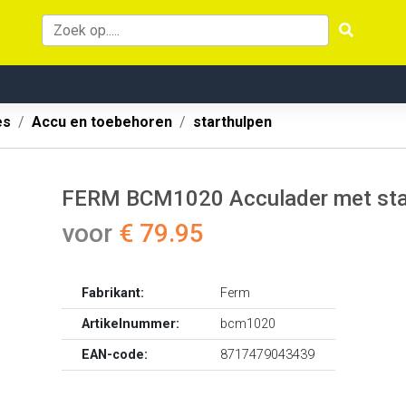
es
Accu en toebehoren
starthulpen
FERM BCM1020 Acculader met star
voor
€ 79.95
Fabrikant:
Ferm
Artikelnummer:
bcm1020
EAN-code:
8717479043439