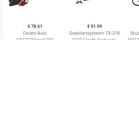
€ 78.61
€ 91.99
Osram Auto
Snelstartsysteem TX-218
Brü
BATTERYstart 200
5030 Starthulpstroom:
M017
OBSL200
350 A Compressor,
Sta
Snelstartsysteem
Elektronische
Starthulpstroom: 150 A
bescherming, Werklamp,
Verpolings- en
elektronicabescherming,
2x