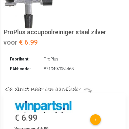
ProPlus accupoolreiniger staal zilver
voor
€ 6.99
Fabrikant:
ProPlus
EAN-code:
8719497084463
€ 6.99
Verzenden: € 6.99