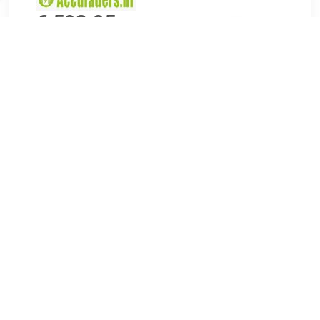
€ 593.95
Verzenden: € 0.00
Voorradig.
€ 978.89
Verzenden: € 0.00
Voorradig.
De STARTIUM is een automatische en compacte starthulp en
oplader met laadkarakteristiek IWUoU voor alle loodaccu's
op 12/24 V. Het apparaat heeft een hoog startvermogen dat
automatisch bij c...