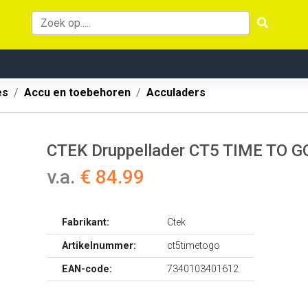
es
Accu en toebehoren
Acculaders
CTEK Druppellader CT5 TIME TO GO
v.a.
€ 84.99
Fabrikant:
Ctek
Artikelnummer:
ct5timetogo
EAN-code:
7340103401612