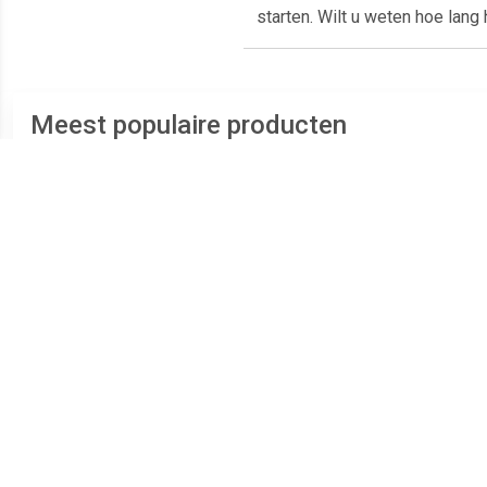
starten. Wilt u weten hoe lang h
Meest populaire producten
€ 20.95
€ 21.99
CE-BC 1 M Acculader /
Acculader Druppelaar 12
D
Druppellader
Volt - 1.0 Ampere
Drupp