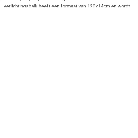
verlichtingsbalk heeft een formaat van 120x14cm en wordt
geleverd met 9m kabel, een 7-polige stekker voor aansluitng
op uw auto en een mistlamp.
TERUG
Algemeen
Koopadvies, FAQ over?
Privacy Policy
Cookies
Disclaimer
Zakelijk