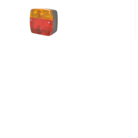
6
€ 8.06
terlicht
Carpoint achterlicht 12V
neel 12V
21W
xcm
95
€ 4.25