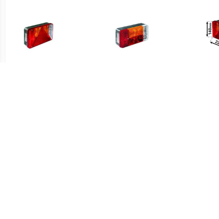
€ 12.29
€ 12.29
ACHTERLICHT RECHTS
ACHTERLICHT RECHTS
ACHT
+M.L. en Plaatverlichting
+M.L. en Plaatverlichting
e
€ 5.74
€ 18.99