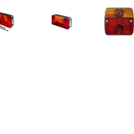
€ 15.37
€ 12.29
€ 8.1
ERLICHT LINKS +M.L.
ACHTERLICHT LINKS +M.L.
Carpoint ach
n Plaatverlichting
en Plaatverlichting
multifucntio
11x10
€ 138.09
€ 5.99
€ 19.