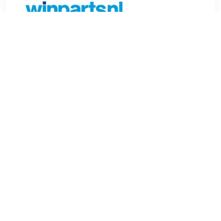
€ 23.99
Verzenden: € 6.99
Voorradig.
€ 23.99
Verzenden: € 6.99
Voorradig.
Hoogwaardige LED combinatieverlichting met 3 functies
voor linker- of rechter achterzijde van een aanhangwagen.