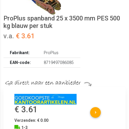
ProPlus spanband 25 x 3500 mm PES 500
kg blauw per stuk
v.a.
€ 3.61
Fabrikant:
ProPlus
EAN-code:
8719497086085
€ 3.61
Verzenden: € 0.00
1-3