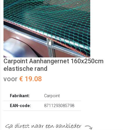
Carpoint Aanhangernet 160x250cm
elastische rand
voor
€ 19.08
Fabrikant:
Carpoint
EAN-code:
8711293085798